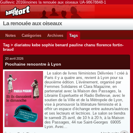
Guillevic 2016linoines la renouée aux oiseaux UA-98678848-1
La renouée aux oiseaux
Notes
Catégories
Archives
Tags
Tag > diariatou kebe sophie benard pauline chanu florence fortin-
braud
20 avril 2026
Prochaine rencontre à Lyon
Le salon de livres féministes Délivrées ! créé à
Paris il y a quatre ans, revient à Lyon pour sa
deuxième édition. L’événement, organisé par
Femmes Solidaires et Clara Magazine, en
partenariat avec la Maison des Passages, la
Librairie Esperluette et Radio Bellevue, avec le
soutien de la Ville et de la Métropole de Lyon,
vise à promouvoir la littérature féministe et à
offrir un espace d’échange entre auteurs/autrices
et ses lecteurs et lectrices. Le salon se tiendra
le samedi 25 avril, de 10 h à 20 h, à la Maison
des Passages, 44 rue Saint-Georges 69005
Lyon. Avec...