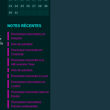
23
24
25
26
27
28
29
30
31
NOTES RÉCENTES
,
Prochaines rencontres en
e
Aveyron
la
Avis de parution
Prochaine rencontre en
Charente
Prochaine rencontre à la
cité ouvrière Tase
Avis de parution
Prochaine rencontre à Lyon
Prochaines rencontres en
Lozère
Prochaine rencontre dans le
Doubs
Prochaines rencontres
Paroles ambulantes