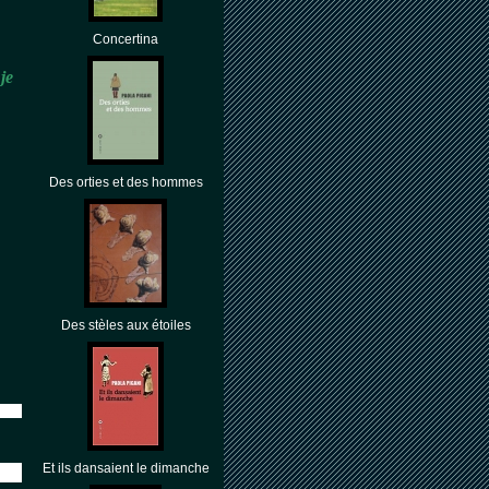
Concertina
je
Des orties et des hommes
Des stèles aux étoiles
Et ils dansaient le dimanche