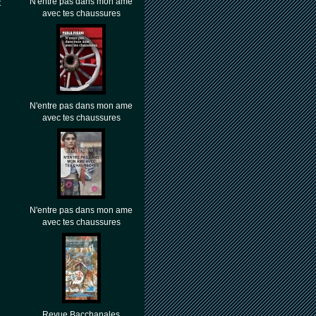
N'entre pas dans mon âme
t
avec tes chaussures
N'entre pas dans mon ame
avec tes chaussures
N'entre pas dans mon ame
avec tes chaussures
Revue Bacchanales