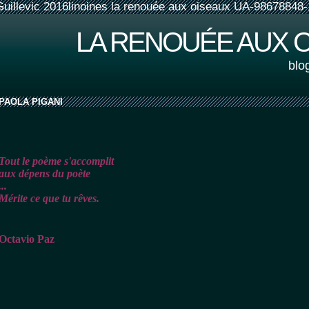
Guillevic 2016linoines la renouée aux oiseaux UA-98678848-
LA RENOUÉE AUX 
blo
PAOLA PIGANI
Tout le poème s'accomplit
aux dépens du poète
...
Mérite ce que tu rêves.
Octavio Paz