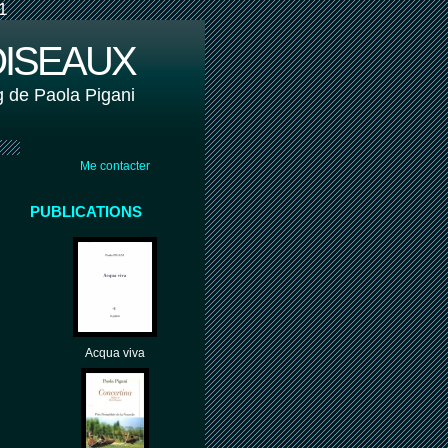
1
OISEAUX
g de Paola Pigani
Me contacter
PUBLICATIONS
Acqua viva