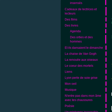
insensés
Cadeaux de lectrices et
lecteurs
Des films
Des livres
Agenda
Des orties et des
hommes
Et ils dansaient le dimanche
La chaise de Van Gogh
La renouée aux oiseaux
Le coeur des mortels
Liens
Lyon perle de soie grise
Mon oeil
Musique
N'entre pas dans mon âme
avec tes chaussures
Poésie
Un printemps inexorable