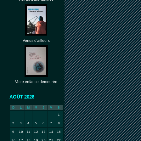
Venus d'ailleurs
Votre enfance demeurée
AOÛT 2026
D
L
M
M
J
V
S
1
2
3
4
5
6
7
8
9
10
11
12
13
14
15
16
17
18
19
20
21
22