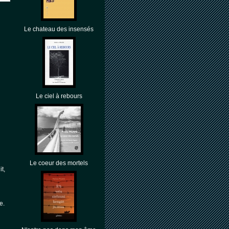
Le chateau des insensés
Le ciel à rebours
Le coeur des mortels
t,
e.