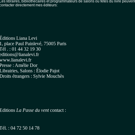
Les libraires, bibliothécaires et programmateurs de salons ou fêtes du livre peuven
contacter directement mes éditeurs:
Éditions Liana Levi
1, place Paul Painlevé, 75005 Paris
Tél . : 01 44 32 19 30
editions@lianalevi.fr
www.lianalevi.fr
Presse : Amélie Dor
Librairies, Salons : Élodie Pajot
Droits étrangers : Sylvie Mouchès
Editions
La Passe du vent
contact :
Tél. : 04 72 50 14 78