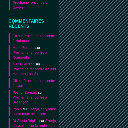
Prochaine rencontre en
Savoie
COMMENTAIRES
RÉCENTS
Gil
sur
Prochaine rencontre
à Noirmoutier
Marie Ferrand
sur
Prochaine rencontre à
Noirmoutier
Marie Ferrand
sur
Prochaine rencontre à Saint
Maur les Fossés
Gil
sur
Prochaine rencontre
à Lyon
Pothier Bernard
sur
Prochaine rencontre à
Besançon
Paola
sur
Szonja, chrysalide
sur la route de la soie...
Di Giusto Brigitte
sur
Szonja,
chrysalide sur la route de la