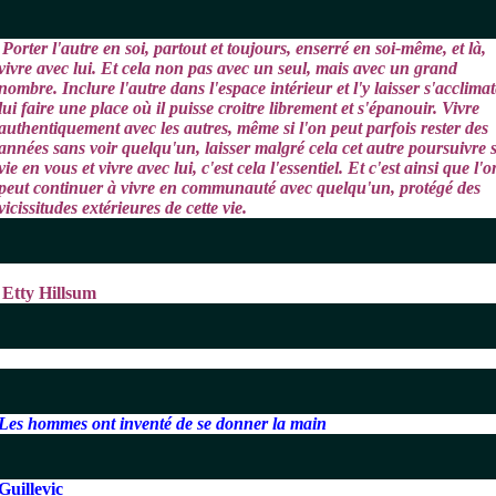
Porter l'autre en soi, partout et toujours, enserré en soi-même, et là,
vivre avec lui. Et cela non pas avec un seul, mais avec un grand
nombre. Inclure l'autre dans l'espace intérieur et l'y laisser s'acclimat
lui faire une place où il puisse croitre librement et s'épanouir. Vivre
authentiquement avec les autres, même si l'on peut parfois rester des
années sans voir quelqu'un, laisser malgré cela cet autre poursuivre 
vie en vous et vivre avec lui, c'est cela l'essentiel. Et c'est ainsi que l'o
peut continuer à vivre en communauté avec quelqu'un, protégé des
vicissitudes extérieures de cette vie.
Etty Hillsum
Les hommes ont inventé de se donner la main
Guillevic