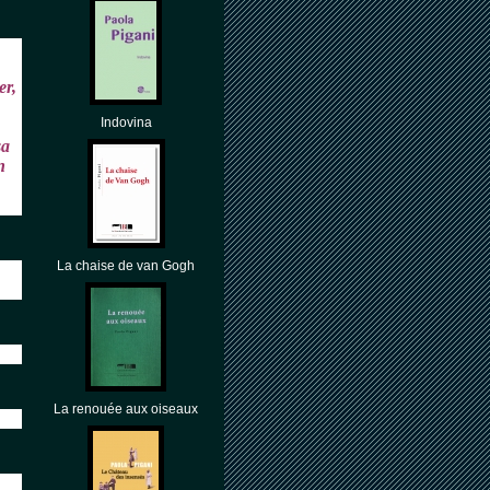
er,
Indovina
sa
n
La chaise de van Gogh
La renouée aux oiseaux