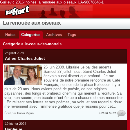
Guillevic 2016linoines la renouée aux oiseaux UA-98678848-1
La renouée aux oiseaux
Notes
Catégories
Archives
Tags
Catégorie > le-coeur-des-mortels
28 juillet 2024
Adieu Charles Juliet
25 juin 2008. Librairie Le bal des ardents.
Samedi 27 juillet, s'est éteint Charles Juliet
écrivain aussi discret que profond . Je me
souviens de notre première rencontre au Café
Français, non loin de la place Bellecour, il y a
plus de 20 ans. Nous avions parlé de poésie, de nos origines
paysannes, des longs et ombreux chemins qui mènent à l'écriture. Sa
voix, son sourire, son écoute m'ont émue à chacune de nos rencontres
. En relisant ses lettres et ses poèmes, sa voix et son regard si doux
me reviennent avec l'immense gratitude que je ressens pour cet...
Lire la suite
0
Écrit par
Paola Pigani
19 février 2024
Banlieue