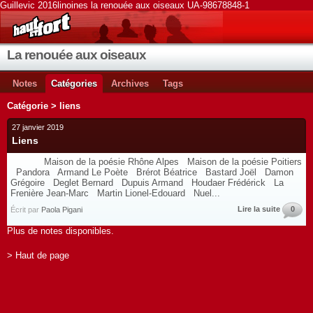
Guillevic 2016linoines la renouée aux oiseaux UA-98678848-1
La renouée aux oiseaux
Notes
Catégories
Archives
Tags
Catégorie > liens
27 janvier 2019
Liens
Maison de la poésie Rhône Alpes Maison de la poésie Poitiers
Pandora Armand Le Poète Brérot Béatrice Bastard Joël Damon
Grégoire Deglet Bernard Dupuis Armand Houdaer Frédérick La
Frenière Jean-Marc Martin Lionel-Edouard Nuel...
Lire la suite
0
Écrit par
Paola Pigani
Plus de notes disponibles.
> Haut de page