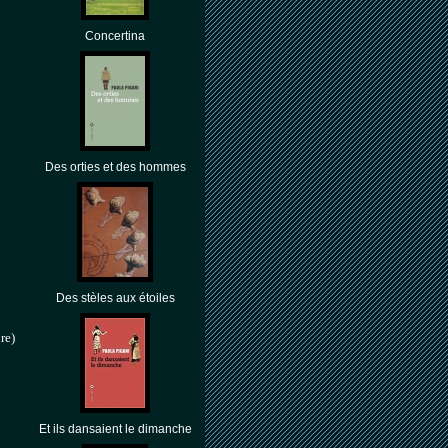
Concertina
Des orties et des hommes
Des stèles aux étoiles
re)
Et ils dansaient le dimanche