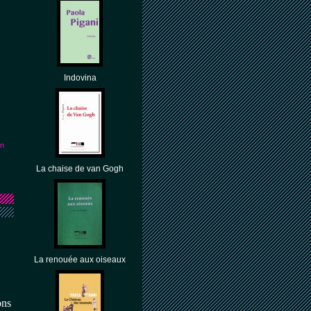
Indovina
en
La chaise de van Gogh
La renouée aux oiseaux
s Liana Levi  .
