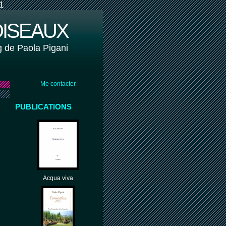
1
OISEAUX
g de Paola Pigani
Me contacter
PUBLICATIONS
Acqua viva