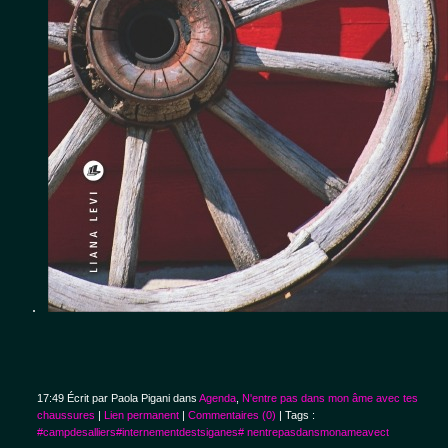
.   
17:49 Écrit par Paola Pigani dans
Agenda
,
N'entre pas dans mon âme avec tes
chaussures
|
Lien permanent
|
Commentaires (0)
| Tags :
#campdesalliers#internementdestsiganes# nentrepasdansmonameavect