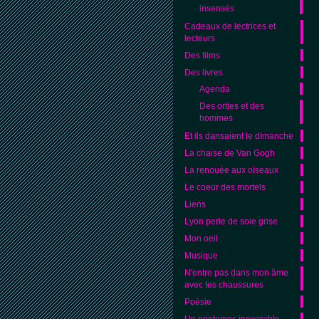
insensés
Cadeaux de lectrices et
lecteurs
Des films
Des livres
Agenda
Des orties et des
hommes
Et ils dansaient le dimanche
La chaise de Van Gogh
La renouée aux oiseaux
Le coeur des mortels
Liens
Lyon perle de soie grise
Mon oeil
Musique
N'entre pas dans mon âme
avec tes chaussures
Poésie
Un printemps inexorable