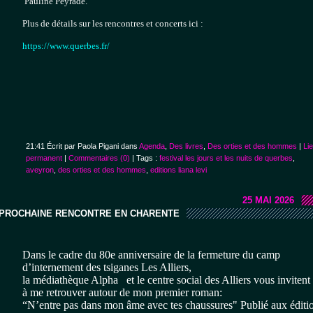
 Pauline Peyrade.

Plus de détails sur les rencontres et concerts ici :
https://www.querbes.fr/
21:41 Écrit par Paola Pigani dans
Agenda
,
Des livres
,
Des orties et des hommes
|
Li
permanent
|
Commentaires (0)
| Tags :
festival les jours et les nuits de querbes
,
aveyron
,
des orties et des hommes
,
editions liana levi
25 MAI 2026
PROCHAINE RENCONTRE EN CHARENTE
Dans le cadre du 80e anniversaire de la fermeture du camp 
d’internement des tsiganes Les Alliers, 
la médiathèque Alpha   et le centre social des Alliers vous invitent 
à me retrouver autour de mon premier roman: 
“N’entre pas dans mon âme avec tes chaussures" Publié aux édition