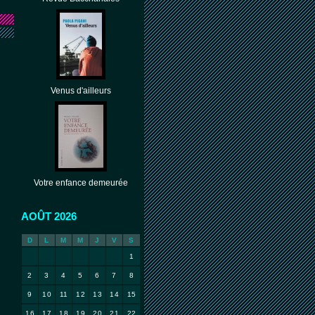
Venus d'ailleurs
Votre enfance demeurée
AOÛT 2026
D
L
M
M
J
V
S
1
2
3
4
5
6
7
8
9
10
11
12
13
14
15
16
17
18
19
20
21
22