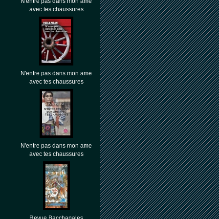
N'entre pas dans mon âme
avec tes chaussures
N'entre pas dans mon ame
avec tes chaussures
N'entre pas dans mon ame
avec tes chaussures
Revue Bacchanales