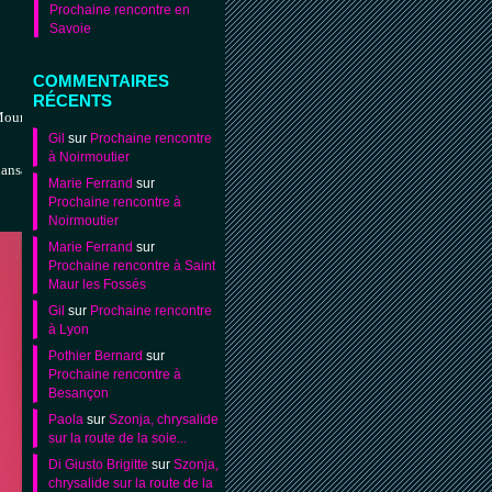
Prochaine rencontre en
Savoie
COMMENTAIRES
RÉCENTS
Moura, 
Gil
sur
Prochaine rencontre
à Noirmoutier
dansaient le dimanche " (éd Liana Levi) .

Marie Ferrand
sur
Prochaine rencontre à
Noirmoutier
Marie Ferrand
sur
Prochaine rencontre à Saint
Maur les Fossés
Gil
sur
Prochaine rencontre
à Lyon
Pothier Bernard
sur
Prochaine rencontre à
Besançon
Paola
sur
Szonja, chrysalide
sur la route de la soie...
Di Giusto Brigitte
sur
Szonja,
chrysalide sur la route de la