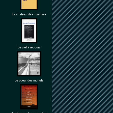
Le chateau des insensés
Le ciel à rebours
Le coeur des mortels