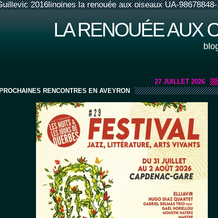
Guillevic 2016linoines la renouée aux oiseaux UA-98678848-
LA RENOUÉE AUX 
blo
27 JUILLET 2026
PROCHAINES RENCONTRES EN AVEYRON