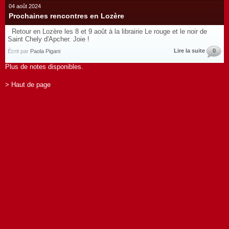
04 août 2024
Prochaines rencontres en Lozère
Retour en Lozère les 8 et 9 août à la librairie Le rouge et le noir de
Saint Chely d'Apcher. Joie !
Lire la suite
0
Écrit par
Paola Pigani
Plus de notes disponibles.
> Haut de page