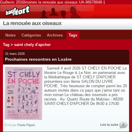
Guillevic 2016linoines la renouée aux oiseaux UA-98678848-1
La renouée aux oiseaux
Notes
Catégories
Archives
Tags
Tag > saint chely d'apcher
31 mars 2026
Prochaines rencontres en Lozère
Samedi 4 avril 2026 ST CHÉLY EN POCHE La
librairie Le Rouge & Le Noir, en partenariat avec
la Médiathèque de ST CHELY D'APCHER
présentera son 4ème SALON DU LIVRE
POCHE. Très heureuse de compter parmi les 20
auteurs invités dans ce pays que j’aime tant où
mon roman Le château des insensés a pris
racines . Au Quartz Route du Malzieu - 48200
SAINT-CHELY-D'APCHER De 9h30 à 17h30
Lire la suite
0
Écrit par
Paola Pigani