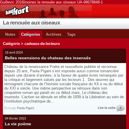
Guillevic 2016linoines la renouée aux oiseaux UA-98678848-1
La renouée aux oiseaux
Notes
Catégories
Archives
Tags
Catégorie > cadeaux-de-lecteurs
18 avril 2024
Belles recensions du chateau des insensés
Château de la renaissance Poète et nouvelliste publiée et reconnue
depuis 25 ans, Paola Pigani s’est imposée aussi comme romancière
depuis une dizaine d’années, à la faveur de quatre livres remarqués par
la critique et largement salués par les lecteurs 1 . Des œuvres qui
témoignent chacune de l’histoire sociale française du XX e ou du début
du XXI e siècle. Une même perspective se retrouve dans son
cinquième roman qui paraît en ce début mars, Le château des
insensés. L’action se déroule en effet de 1939 à la Libération au sein de
l’institution psychiatrique de...
Lire la suite
0
Écrit par
Paola Pigani
04 février 2023
La vie poème