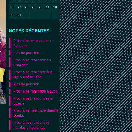
23
24
25
26
27
28
29
30
31
NOTES RÉCENTES
Prochaines rencontres en
Aveyron
Avis de parution
Prochaine rencontre en
Charente
Prochaine rencontre à la
cité ouvrière Tase
Avis de parution
Prochaine rencontre à Lyon
Prochaines rencontres en
Lozère
Prochaine rencontre dans le
Doubs
Prochaines rencontres
Paroles ambulantes