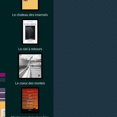
Le chateau des insensés
Le ciel à rebours
Le coeur des mortels