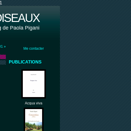
1
OISEAUX
g de Paola Pigani
01 »
Me contacter
PUBLICATIONS
Acqua viva