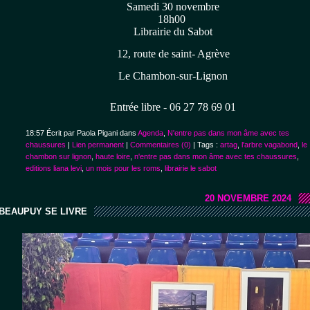
Samedi 30 novembre
18h00
Librairie du Sabot
12, route de saint- Agrève
Le Chambon-sur-Lignon
Entrée libre - 06 27 78 69 01
18:57 Écrit par Paola Pigani dans
Agenda
,
N'entre pas dans mon âme avec tes
chaussures
|
Lien permanent
|
Commentaires (0)
| Tags :
artag
,
l'arbre vagabond
,
le
chambon sur lignon
,
haute loire
,
n'entre pas dans mon âme avec tes chaussures
,
editions liana levi
,
un mois pour les roms
,
librairie le sabot
20 NOVEMBRE 2024
BEAUPUY SE LIVRE