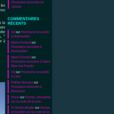
Prochaine rencontre en
 les
Savoie
eux
COMMENTAIRES
 la
RÉCENTS
bres
phe
Gil
sur
Prochaine rencontre
, "
à Noirmoutier
re à
Marie Ferrand
sur
Prochaine rencontre à
Noirmoutier
Marie Ferrand
sur
Prochaine rencontre à Saint
Maur les Fossés
Gil
sur
Prochaine rencontre
à Lyon
Pothier Bernard
sur
Prochaine rencontre à
Besançon
Paola
sur
Szonja, chrysalide
sur la route de la soie...
Di Giusto Brigitte
sur
Szonja,
chrysalide sur la route de la