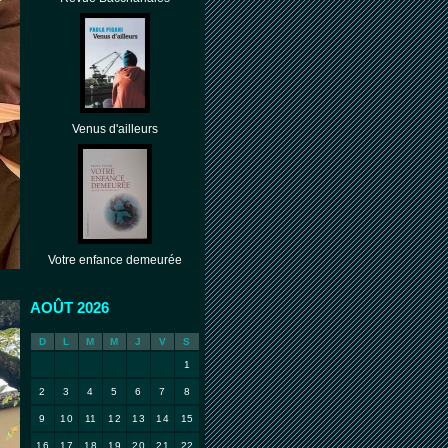
Venus d'ailleurs
Votre enfance demeurée
AOÛT 2026
D
L
M
M
J
V
S
1
2
3
4
5
6
7
8
9
10
11
12
13
14
15
16
17
18
19
20
21
22