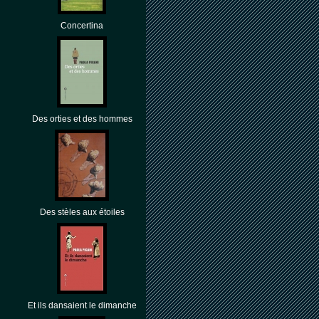
Concertina
Des orties et des hommes
Des stèles aux étoiles
Et ils dansaient le dimanche