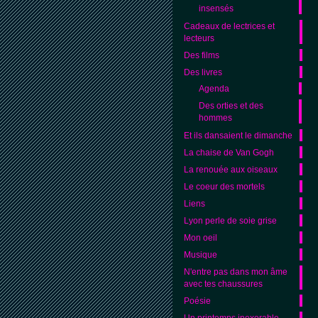
insensés
Cadeaux de lectrices et
lecteurs
Des films
Des livres
Agenda
Des orties et des
hommes
Et ils dansaient le dimanche
La chaise de Van Gogh
La renouée aux oiseaux
Le coeur des mortels
Liens
Lyon perle de soie grise
Mon oeil
Musique
N'entre pas dans mon âme
avec tes chaussures
Poésie
Un printemps inexorable