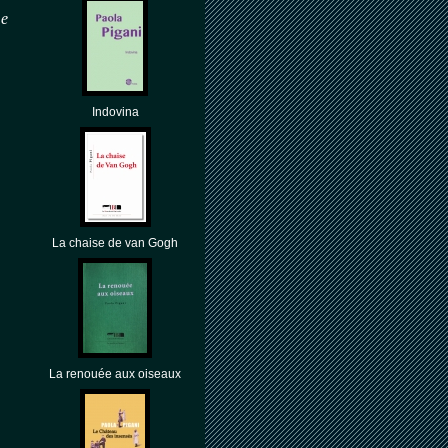
me
Indovina
La chaise de van Gogh
La renouée aux oiseaux