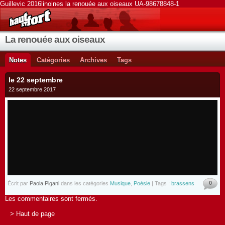
Guillevic 2016linoines la renouée aux oiseaux UA-98678848-1
La renouée aux oiseaux
Notes
Catégories
Archives
Tags
le 22 septembre
22 septembre 2017
0
Écrit par
Paola Pigani
dans les catégories
Musique
,
Poésie
| Tags :
brassens
Les commentaires sont fermés.
> Haut de page