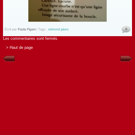
0
Écrit par
Paola Pigani
| Tags :
edmond jabes
Les commentaires sont fermés.
> Haut de page