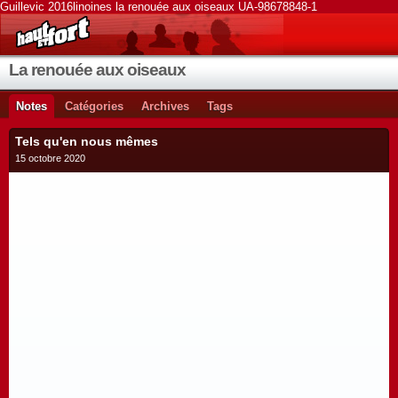
Guillevic 2016linoines la renouée aux oiseaux UA-98678848-1
La renouée aux oiseaux
Notes
Catégories
Archives
Tags
Tels qu'en nous mêmes
15 octobre 2020