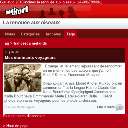
Guillevic 2016linoines la renouée aux oiseaux UA-98678848-1
La renouée aux oiseaux
Notes
Catégories
Archives
Tags
Tag > francesca melandri
18 juin 2019
Mes étonnants voyageurs
Etrange et tellement réjouissant de rencontrer
en un même lieu ces auteurs que j'aime !
Andreï Kurkov Francesca Melandri
©paolapigani Anaïs Llobet Andreï Kurkov ont en
commun un ï et la langue Russe Claude Ber
Katia Boutcheva ©paolapigani ©paolapigani
Katia Boutcheva Emmmanuel Merle Estelle-Sarah Bulle Crédit
photos étonnants voyageurs pour les photos ci-dessous
Lire la suite
0
Écrit par
Paola Pigani
Plus de notes disponibles.
> Haut de page