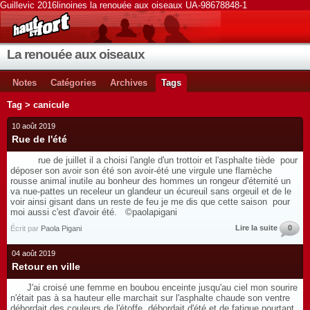
Guillevic 2016linoines la renouée aux oiseaux UA-98678848-1
La renouée aux oiseaux
Notes
Catégories
Archives
Tags
Tag > canicule
10 août 2019
Rue de l'été
rue de juillet il a choisi l'angle d'un trottoir et l'asphalte tiède pour
déposer son avoir son été son avoir-été une virgule une flamèche
rousse animal inutile au bonheur des hommes un rongeur d'éternité un
va nue-pattes un receleur un glandeur un écureuil sans orgeuil et de le
voir ainsi gisant dans un reste de feu je me dis que cette saison pour
moi aussi c'est d'avoir été. ©paolapigani
Lire la suite
0
Écrit par
Paola Pigani
04 août 2019
Retour en ville
J'ai croisé une femme en boubou enceinte jusqu'au ciel mon sourire
n'était pas à sa hauteur elle marchait sur l'asphalte chaude son ventre
débordait des couleurs de l'étoffe débordait d'été et de fatigue pourtant