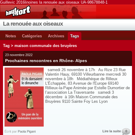
Guillevic 2016linoines la renouée aux oiseaux UA-98678848-1
La renouée aux oiseaux
Notes
Catégories
Archives
Tags
Tag > maison communale des bruyères
23 novembre 2022
Prochaines rencontres en Rhône- Alpes
samedi 26 novembre à 17h Au Rize 23 Rue
Valentin Hauy, 69100 Villeurbanne mercredi 30
novembre à 18h Médiathèque de Rilleux
L'Échappée, 83 Avenue de l'Europe 69140
Rillieux-la-Pape Animée par Estelle Dumortier de
l’association La Traversante samedi 3
décembre à 16h Maison Communale des
Bruyères 9110 Sainte Foy Les Lyon
Lire la suite
0
Écrit par
Paola Pigani