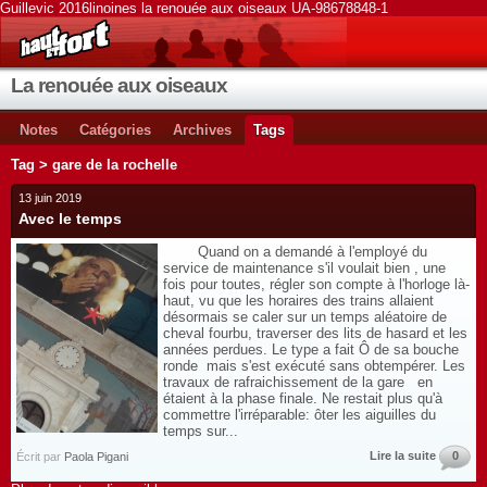
Guillevic 2016linoines la renouée aux oiseaux UA-98678848-1
La renouée aux oiseaux
Notes
Catégories
Archives
Tags
Tag > gare de la rochelle
13 juin 2019
Avec le temps
Quand on a demandé à l'employé du
service de maintenance s'il voulait bien , une
fois pour toutes, régler son compte à l'horloge là-
haut, vu que les horaires des trains allaient
désormais se caler sur un temps aléatoire de
cheval fourbu, traverser des lits de hasard et les
années perdues. Le type a fait Ô de sa bouche
ronde mais s'est exécuté sans obtempérer. Les
travaux de rafraichissement de la gare en
étaient à la phase finale. Ne restait plus qu'à
commettre l'irréparable: ôter les aiguilles du
temps sur...
Lire la suite
0
Écrit par
Paola Pigani