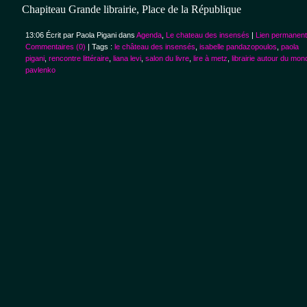
Chapiteau
Grande librairie, Place de la République
13:06 Écrit par Paola Pigani dans
Agenda
,
Le chateau des insensés
|
Lien permanent
Commentaires (0)
| Tags :
le château des insensés
,
isabelle pandazopoulos
,
paola
pigani
,
rencontre littéraire
,
liana levi
,
salon du livre
,
lire à metz
,
librairie autour du mon
pavlenko