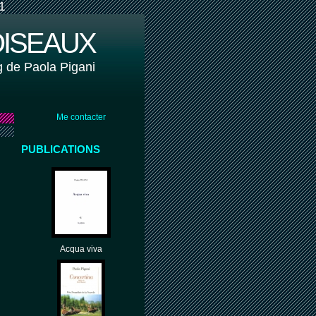
1
OISEAUX
g de Paola Pigani
Me contacter
PUBLICATIONS
Acqua viva