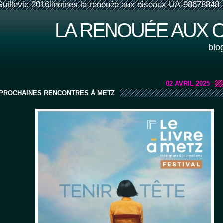
Guillevic 2016linoines la renouée aux oiseaux UA-98678848-
LA RENOUÉE AUX 
blo
02 AVRIL 2025
PROCHAINES RENCONTRES À METZ