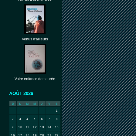
Venus d'ailleurs
Votre enfance demeurée
AOÛT 2026
D
L
M
M
J
V
S
1
2
3
4
5
6
7
8
9
10
11
12
13
14
15
16
17
18
19
20
21
22