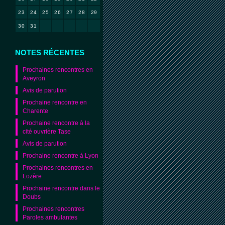
23
24
25
26
27
28
29
30
31
NOTES RÉCENTES
Prochaines rencontres en
Aveyron
Avis de parution
Prochaine rencontre en
Charente
Prochaine rencontre à la
cité ouvrière Tase
Avis de parution
Prochaine rencontre à Lyon
Prochaines rencontres en
Lozère
Prochaine rencontre dans le
Doubs
Prochaines rencontres
Paroles ambulantes