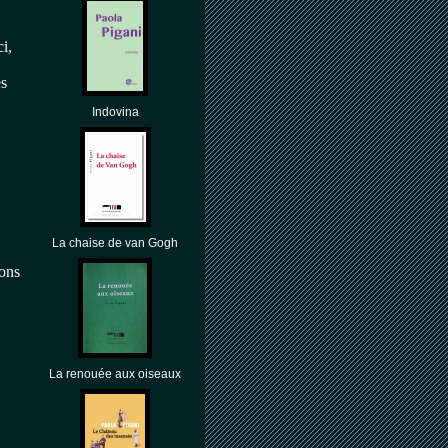
i,
es
Indovina
La chaise de van Gogh
ons
La renouée aux oiseaux