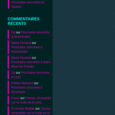
Prochaine rencontre en
Savoie
COMMENTAIRES
RÉCENTS
Gil
sur
Prochaine rencontre
à Noirmoutier
Marie Ferrand
sur
Prochaine rencontre à
Noirmoutier
Marie Ferrand
sur
Prochaine rencontre à Saint
Maur les Fossés
Gil
sur
Prochaine rencontre
à Lyon
Pothier Bernard
sur
Prochaine rencontre à
Besançon
Paola
sur
Szonja, chrysalide
sur la route de la soie...
Di Giusto Brigitte
sur
Szonja,
chrysalide sur la route de la