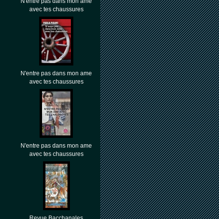
N'entre pas dans mon âme
avec tes chaussures
N'entre pas dans mon ame
avec tes chaussures
N'entre pas dans mon ame
avec tes chaussures
Revue Bacchanales