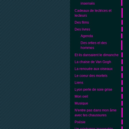
insensés
Cadeaux de lectrices et
lecteurs
Des films
Des livres
Agenda
Des orties et des
hommes
Et ils dansaient le dimanche
La chaise de Van Gogh
La renouée aux oiseaux
Le coeur des mortels
Liens
Lyon perle de soie grise
Mon oeil
Musique
N'entre pas dans mon âme
avec tes chaussures
Poésie
Un printemps inexorable