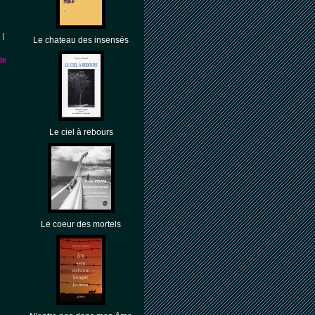
|
Le chateau des insensés
de
Le ciel à rebours
Le coeur des mortels