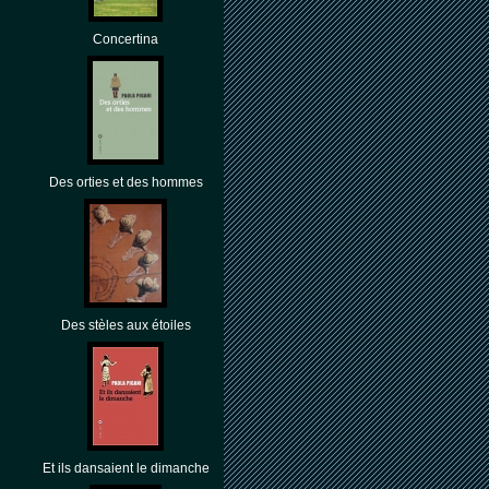
Concertina
Des orties et des hommes
Des stèles aux étoiles
Et ils dansaient le dimanche