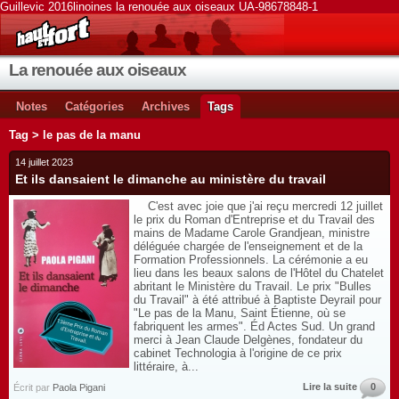
Guillevic 2016linoines la renouée aux oiseaux UA-98678848-1
La renouée aux oiseaux
Notes
Catégories
Archives
Tags
Tag > le pas de la manu
14 juillet 2023
Et ils dansaient le dimanche au ministère du travail
C'est avec joie que j'ai reçu mercredi 12 juillet
le prix du Roman d'Entreprise et du Travail des
mains de Madame Carole Grandjean, ministre
déléguée chargée de l'enseignement et de la
Formation Professionnels. La cérémonie a eu
lieu dans les beaux salons de l'Hôtel du Chatelet
abritant le Ministère du Travail. Le prix "Bulles
du Travail" à été attribué à Baptiste Deyrail pour
"Le pas de la Manu, Saint Étienne, où se
fabriquent les armes". Éd Actes Sud. Un grand
merci à Jean Claude Delgènes, fondateur du
cabinet Technologia à l'origine de ce prix
littéraire, à...
Lire la suite
0
Écrit par
Paola Pigani