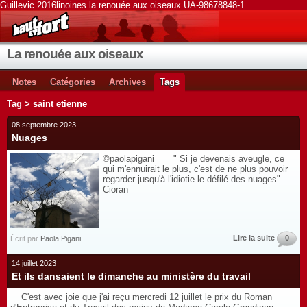
Guillevic 2016linoines la renouée aux oiseaux UA-98678848-1
La renouée aux oiseaux
Notes
Catégories
Archives
Tags
Tag > saint etienne
08 septembre 2023
Nuages
©paolapigani " Si je devenais aveugle, ce
qui m'ennuirait le plus, c'est de ne plus pouvoir
regarder jusqu'à l'idiotie le défilé des nuages"
Cioran
Lire la suite
0
Écrit par
Paola Pigani
14 juillet 2023
Et ils dansaient le dimanche au ministère du travail
C'est avec joie que j'ai reçu mercredi 12 juillet le prix du Roman