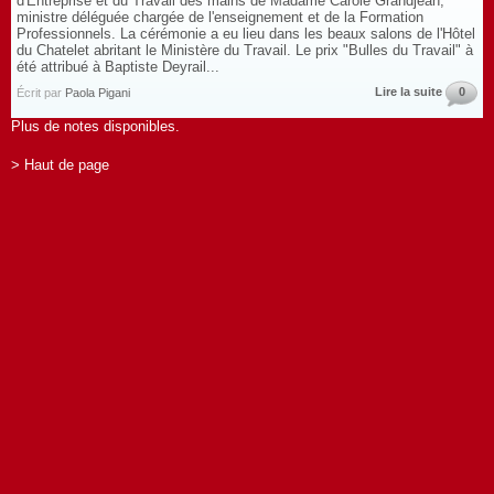
d'Entreprise et du Travail des mains de Madame Carole Grandjean,
ministre déléguée chargée de l'enseignement et de la Formation
Professionnels. La cérémonie a eu lieu dans les beaux salons de l'Hôtel
du Chatelet abritant le Ministère du Travail. Le prix "Bulles du Travail" à
été attribué à Baptiste Deyrail...
Lire la suite
0
Écrit par
Paola Pigani
Plus de notes disponibles.
> Haut de page