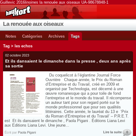
Guillevic 2016linoines la renouée aux oiseaux UA-98678848-1
La renouée aux oiseaux
Notes
Catégories
Archives
Tags
Tag > les echos
02 octobre 2023
Et ils dansaient le dimanche dans la presse , deux ans après
sa sortie
Du coquelicot à l’églantine Journal Force
Ouvrière Chaque année, le Prix du Roman
d’Entreprise et du Travail, créé en 2009 et
organisé par Technologia, est décerné à une
œuvre romanesque qui a pour toile de fond
l’entreprise et le monde du travail. Il récompense
un auteur tant pour son regard porté sur le
monde professionnel que pour ses qualités
littéraires. Cette année, le lauréat du 13 e ‘Prix
du Roman d’Entreprise et du Travail’ – P.R.E.T.
est Et ils dansaient le dimanche , Paola Pigani . Éditions Liana Levi
aux Editions Liana Levi. Une jeune...
Lire la suite
0
Écrit par
Paola Pigani