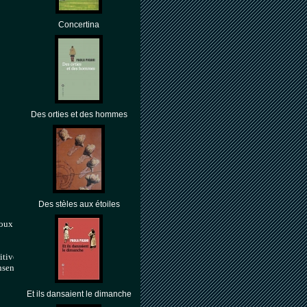
Concertina
Des orties et des hommes
Des stèles aux étoiles
ux   ( aux portes du Beaujolais).

initivement marquée samedi à 14h30.
sensés  dimanche à  14h 15 . 
Et ils dansaient le dimanche