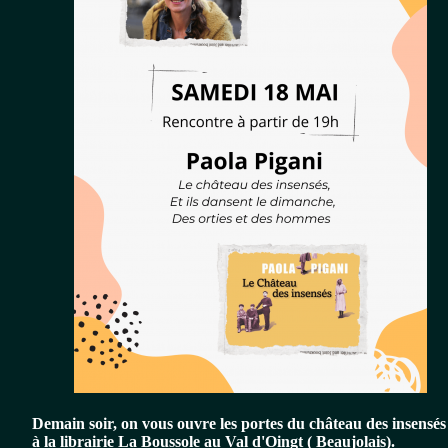
Demain soir, on vous ouvre les portes du château des insensés
à la librairie La Boussole au Val d'Oingt ( Beaujolais).
