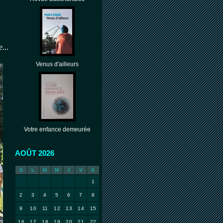
...
Venus d'ailleurs
Votre enfance demeurée
AOÛT 2026
D
L
M
M
J
V
S
1
2
3
4
5
6
7
8
9
10
11
12
13
14
15
16
17
18
19
20
21
22