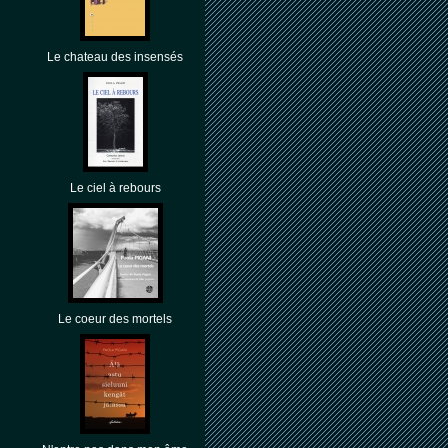
Le chateau des insensés
Le ciel à rebours
Le coeur des mortels
 