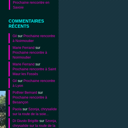
Prochaine rencontre en
Savoie
COMMENTAIRES
RÉCENTS
Gil
sur
Prochaine rencontre
à Noirmoutier
Marie Ferrand
sur
Prochaine rencontre à
Noirmoutier
Marie Ferrand
sur
Prochaine rencontre à Saint
Maur les Fossés
Gil
sur
Prochaine rencontre
à Lyon
Pothier Bernard
sur
Prochaine rencontre à
Besançon
Paola
sur
Szonja, chrysalide
sur la route de la soie...
Di Giusto Brigitte
sur
Szonja,
chrysalide sur la route de la