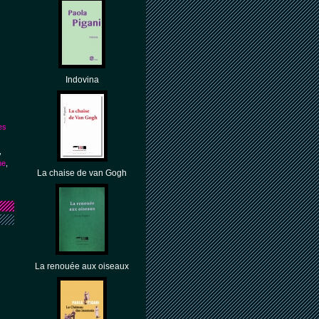
Indovina
es
,
he
,
La chaise de van Gogh
La renouée aux oiseaux