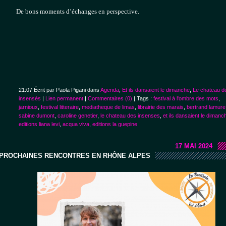
De bons moments d’échanges en perspective.
21:07 Écrit par Paola Pigani dans
Agenda
,
Et ils dansaient le dimanche
,
Le chateau d
insensés
|
Lien permanent
|
Commentaires (0)
| Tags :
festival à l'ombre des mots
,
jarnioux
,
festival litteraire
,
mediatheque de limas
,
librairie des marais
,
bertrand lamure
sabine dumont
,
caroline genetier
,
le chateau des insenses
,
et ils dansaient le dimanc
editions liana levi
,
acqua viva
,
editions la guepine
17 MAI 2024
PROCHAINES RENCONTRES EN RHÔNE ALPES