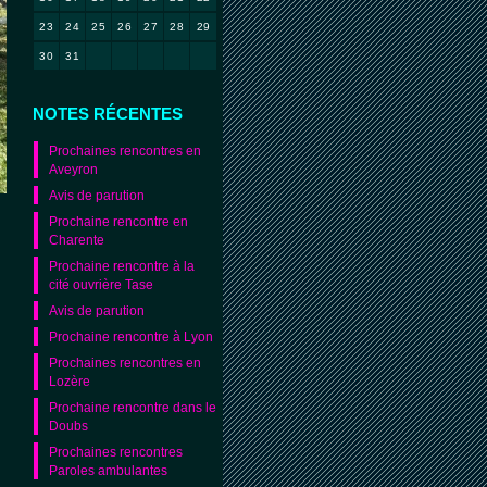
23
24
25
26
27
28
29
30
31
NOTES RÉCENTES
Prochaines rencontres en
Aveyron
Avis de parution
Prochaine rencontre en
Charente
Prochaine rencontre à la
cité ouvrière Tase
Avis de parution
Prochaine rencontre à Lyon
Prochaines rencontres en
Lozère
Prochaine rencontre dans le
Doubs
Prochaines rencontres
Paroles ambulantes