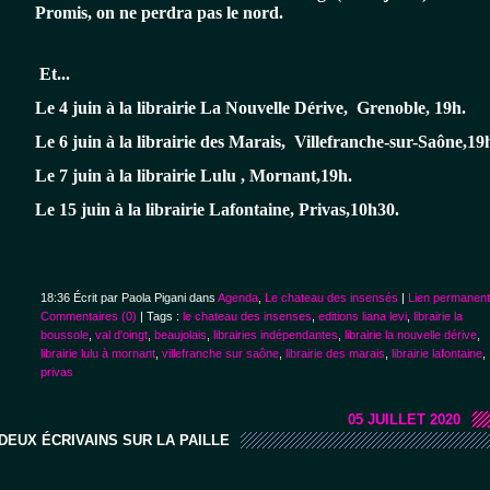
Promis, on ne perdra pas le nord. 
Et...
Le 4 juin à la librairie La Nouvelle Dérive, Grenoble, 19h.
Le 6 juin à la librairie des Marais, Villefranche-sur-Saône,19
Le 7 juin à la librairie Lulu , Mornant,19h.
Le 15 juin à la librairie Lafontaine, Privas,10h30.
18:36 Écrit par Paola Pigani dans
Agenda
,
Le chateau des insensés
|
Lien permanent
Commentaires (0)
| Tags :
le chateau des insenses
,
editions liana levi
,
librairie la
boussole
,
val d'oingt
,
beaujolais
,
librairies indépendantes
,
librairie la nouvelle dérive
,
librairie lulu à mornant
,
villefranche sur saône
,
librairie des marais
,
librairie lafontaine
,
privas
05 JUILLET 2020
DEUX ÉCRIVAINS SUR LA PAILLE