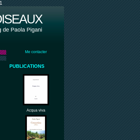
1
OISEAUX
g de Paola Pigani
Me contacter
PUBLICATIONS
Acqua viva