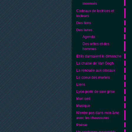
insensés
Cadeaux de lectrices et
lecteurs
Des films
Des livres
Agenda
Des orties et des
hommes
Et ils dansaient le dimanche
La chaise de Van Gogh
La renouée aux oiseaux
Le coeur des mortels
Liens
Lyon perle de soie grise
Mon oeil
Musique
N'entre pas dans mon âme
avec tes chaussures
Poésie
Un printemps inexorable