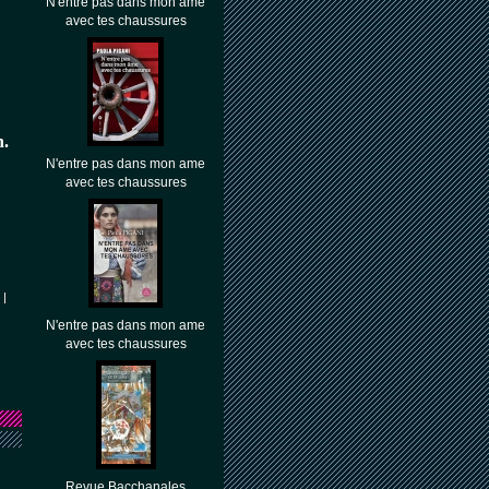
N'entre pas dans mon âme
avec tes chaussures
h.
N'entre pas dans mon ame
avec tes chaussures
|
N'entre pas dans mon ame
avec tes chaussures
Revue Bacchanales